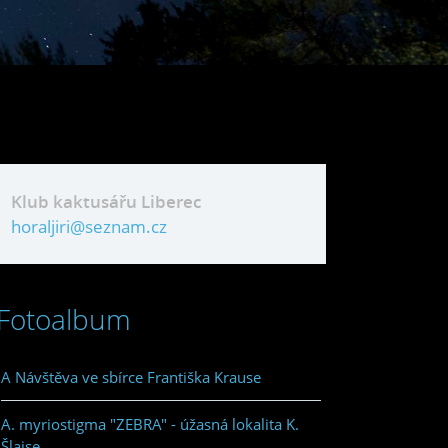
Klub kaktusářu Liberec
horaljiri@seznam.cz
Fotoalbum
A Návštěva ve sbírce Františka Krause
A. myriostigma "ZEBRA" - úžasná lokalita K.
Šlajse