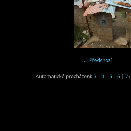
← Předchozí
Automatické procházení:
3
|
4
|
5
|
6
|
7
(