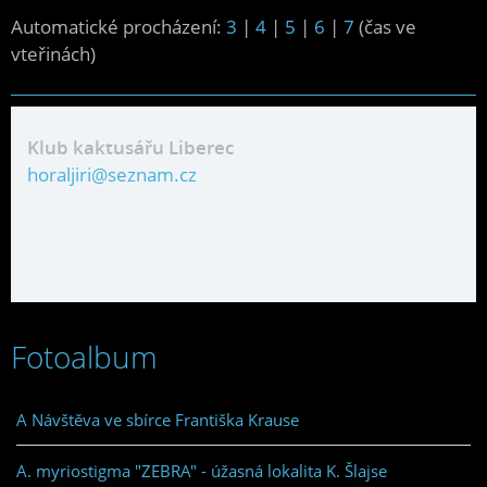
Automatické procházení:
3
|
4
|
5
|
6
|
7
(čas ve
vteřinách)
Klub kaktusářu Liberec
horaljiri@seznam.cz
Fotoalbum
A Návštěva ve sbírce Františka Krause
A. myriostigma "ZEBRA" - úžasná lokalita K. Šlajse