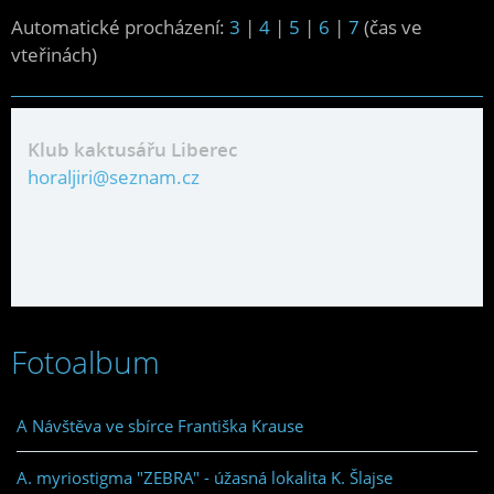
Automatické procházení:
3
|
4
|
5
|
6
|
7
(čas ve
vteřinách)
Klub kaktusářu Liberec
horaljiri@seznam.cz
Fotoalbum
A Návštěva ve sbírce Františka Krause
A. myriostigma "ZEBRA" - úžasná lokalita K. Šlajse