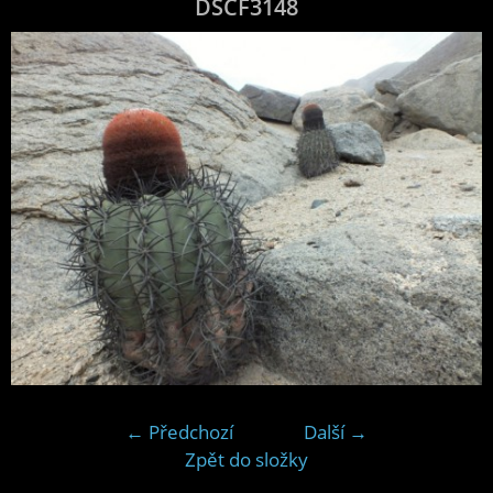
DSCF3148
← Předchozí
Další →
Zpět do složky