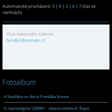
Automatické procházení:
3
|
4
|
5
|
6
|
7
(čas ve
vteřinách)
Klub kaktusářu Liberec
horaljiri@seznam.cz
Fotoalbum
A Návštěva ve sbírce Františka Krause
A. myriostigma "ZEBRA" - úžasná lokalita K. Šlajse