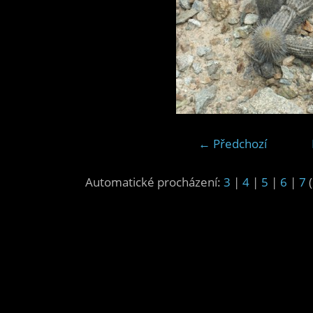
← Předchozí
Automatické procházení:
3
|
4
|
5
|
6
|
7
(