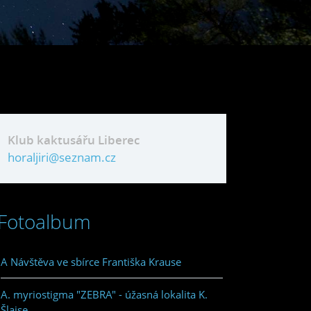
Klub kaktusářu Liberec
horaljiri@seznam.cz
Fotoalbum
A Návštěva ve sbírce Františka Krause
A. myriostigma "ZEBRA" - úžasná lokalita K.
Šlajse