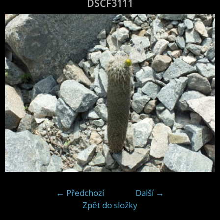
DSCF3111
← Předchozí
Další →
Zpět do složky