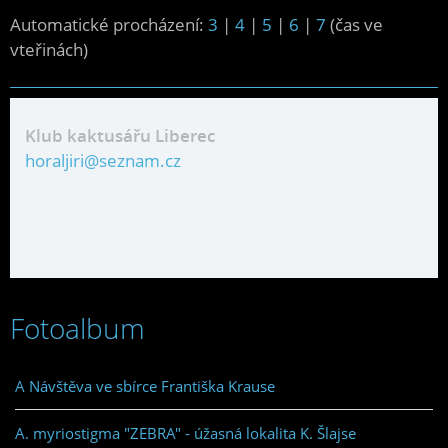
Automatické procházení:
3
|
4
|
5
|
6
|
7
(čas ve
vteřinách)
Klub kaktusářu Liberec
horaljiri@seznam.cz
Fotoalbum
A Návštěva ve sbírce Františka Krause
A. myriostigma "ZEBRA" - úžasná lokalita K. Šlajse