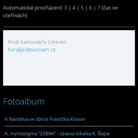
Automatické procházení:
3
|
4
|
5
|
6
|
7
(čas ve
vteřinách)
Klub kaktusářu Liberec
horaljiri@seznam.cz
Fotoalbum
A Návštěva ve sbírce Františka Krause
A. myriostigma "ZEBRA" - úžasná lokalita K. Šlajse