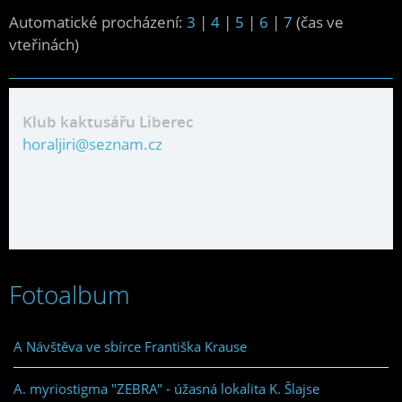
Automatické procházení:
3
|
4
|
5
|
6
|
7
(čas ve
vteřinách)
Klub kaktusářu Liberec
horaljiri@seznam.cz
Fotoalbum
A Návštěva ve sbírce Františka Krause
A. myriostigma "ZEBRA" - úžasná lokalita K. Šlajse