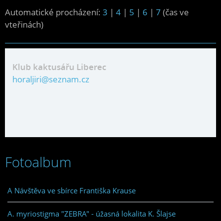
Automatické procházení:
3
|
4
|
5
|
6
|
7
(čas ve
vteřinách)
Klub kaktusářu Liberec
horaljiri@seznam.cz
Fotoalbum
A Návštěva ve sbírce Františka Krause
A. myriostigma "ZEBRA" - úžasná lokalita K. Šlajse