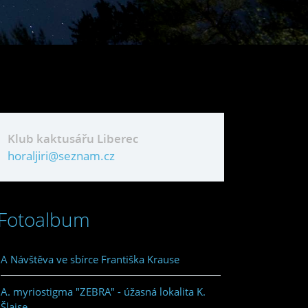
Klub kaktusářu Liberec
horaljiri@seznam.cz
Fotoalbum
A Návštěva ve sbírce Františka Krause
A. myriostigma "ZEBRA" - úžasná lokalita K.
Šlajse