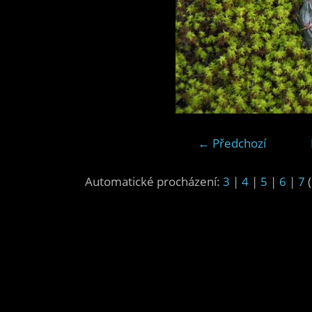
← Předchozí
Automatické procházení:
3
|
4
|
5
|
6
|
7
(