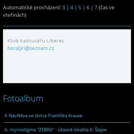
Automatické procházení:
3
|
4
|
5
|
6
|
7
(čas ve
vteřinách)
Klub kaktusářu Liberec
horaljiri@seznam.cz
Fotoalbum
A Návštěva ve sbírce Františka Krause
A. myriostigma "ZEBRA" - úžasná lokalita K. Šlajse