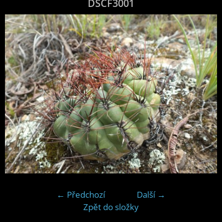
DSCF3001
← Předchozí
Další →
Zpět do složky