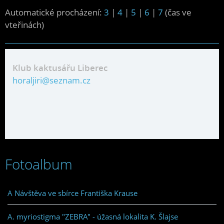
Automatické procházení:
3
|
4
|
5
|
6
|
7
(čas ve
vteřinách)
Klub kaktusářu Liberec
horaljiri@seznam.cz
Fotoalbum
A Návštěva ve sbírce Františka Krause
A. myriostigma "ZEBRA" - úžasná lokalita K. Šlajse