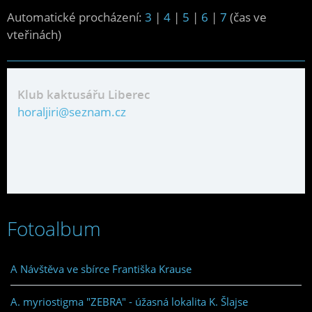
Automatické procházení:
3
|
4
|
5
|
6
|
7
(čas ve
vteřinách)
Klub kaktusářu Liberec
horaljiri@seznam.cz
Fotoalbum
A Návštěva ve sbírce Františka Krause
A. myriostigma "ZEBRA" - úžasná lokalita K. Šlajse