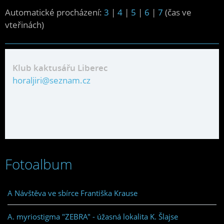
Automatické procházení:
3
|
4
|
5
|
6
|
7
(čas ve
vteřinách)
Klub kaktusářu Liberec
horaljiri@seznam.cz
Fotoalbum
A Návštěva ve sbírce Františka Krause
A. myriostigma "ZEBRA" - úžasná lokalita K. Šlajse