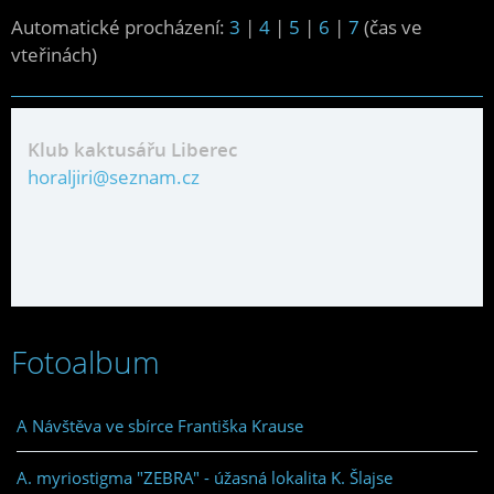
Automatické procházení:
3
|
4
|
5
|
6
|
7
(čas ve
vteřinách)
Klub kaktusářu Liberec
horaljiri@seznam.cz
Fotoalbum
A Návštěva ve sbírce Františka Krause
A. myriostigma "ZEBRA" - úžasná lokalita K. Šlajse