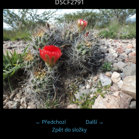
DSCF2791
← Předchozí
Další →
Zpět do složky