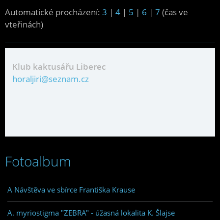
Automatické procházení:
3
|
4
|
5
|
6
|
7
(čas ve
vteřinách)
Klub kaktusářu Liberec
horaljiri@seznam.cz
Fotoalbum
A Návštěva ve sbírce Františka Krause
A. myriostigma "ZEBRA" - úžasná lokalita K. Šlajse