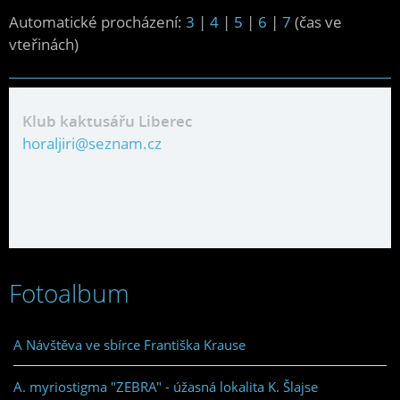
Automatické procházení:
3
|
4
|
5
|
6
|
7
(čas ve
vteřinách)
Klub kaktusářu Liberec
horaljiri@seznam.cz
Fotoalbum
A Návštěva ve sbírce Františka Krause
A. myriostigma "ZEBRA" - úžasná lokalita K. Šlajse