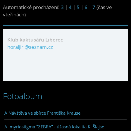
Automatické procházení:
3
|
4
|
5
|
6
|
7
(čas ve
vteřinách)
Klub kaktusářu Liberec
horaljiri@seznam.cz
Fotoalbum
A Návštěva ve sbírce Františka Krause
A. myriostigma "ZEBRA" - úžasná lokalita K. Šlajse