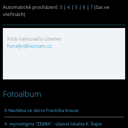
Automatické procházení:
3
|
4
|
5
|
6
|
7
(čas ve
vteřinách)
Klub kaktusářu Liberec
horaljiri@seznam.cz
Fotoalbum
A Návštěva ve sbírce Františka Krause
A. myriostigma "ZEBRA" - úžasná lokalita K. Šlajse