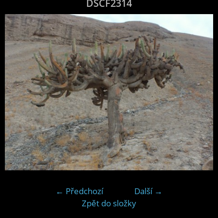
DSCF2314
← Předchozí
Další →
Zpět do složky