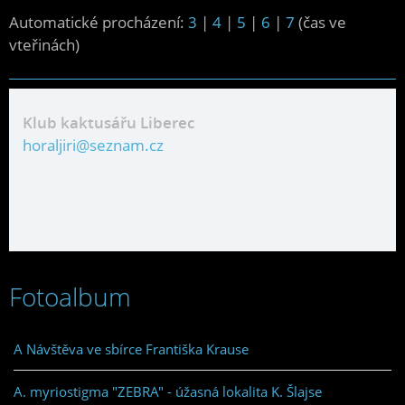
Automatické procházení:
3
|
4
|
5
|
6
|
7
(čas ve
vteřinách)
Klub kaktusářu Liberec
horaljiri@seznam.cz
Fotoalbum
A Návštěva ve sbírce Františka Krause
A. myriostigma "ZEBRA" - úžasná lokalita K. Šlajse