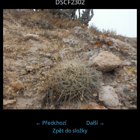
DSCF2302
← Předchozí
Další →
Zpět do složky