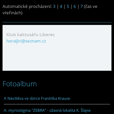
Automatické procházení:
3
|
4
|
5
|
6
|
7
(čas ve
vteřinách)
Klub kaktusářu Liberec
horaljiri@seznam.cz
Fotoalbum
A Návštěva ve sbírce Františka Krause
A. myriostigma "ZEBRA" - úžasná lokalita K. Šlajse