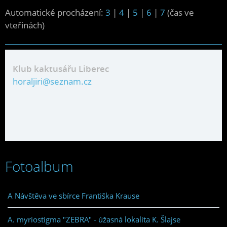
Automatické procházení:
3
|
4
|
5
|
6
|
7
(čas ve
vteřinách)
Klub kaktusářu Liberec
horaljiri@seznam.cz
Fotoalbum
A Návštěva ve sbírce Františka Krause
A. myriostigma "ZEBRA" - úžasná lokalita K. Šlajse