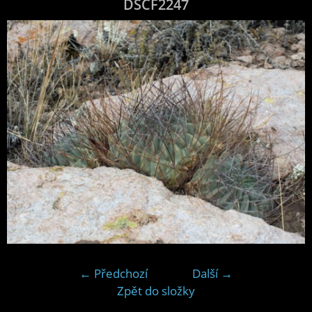
DSCF2247
← Předchozí
Další →
Zpět do složky