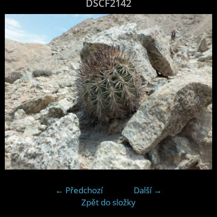
DSCF2142
← Předchozí
Další →
Zpět do složky