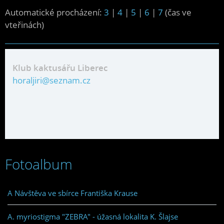
Automatické procházení:
3
|
4
|
5
|
6
|
7
(čas ve
vteřinách)
Klub kaktusářu Liberec
horaljiri@seznam.cz
Fotoalbum
A Návštěva ve sbírce Františka Krause
A. myriostigma "ZEBRA" - úžasná lokalita K. Šlajse