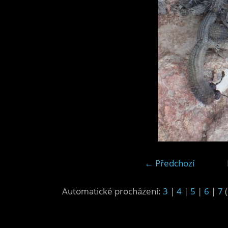
← Předchozí
Automatické procházení:
3
|
4
|
5
|
6
|
7
(