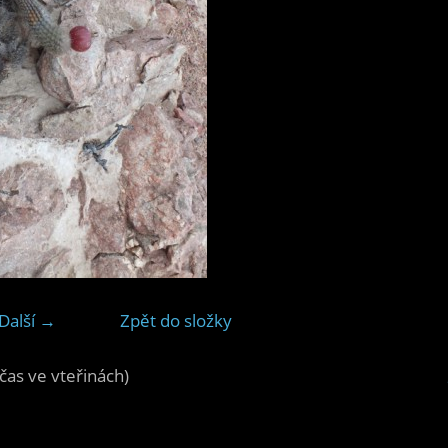
Další →
Zpět do složky
čas ve vteřinách)