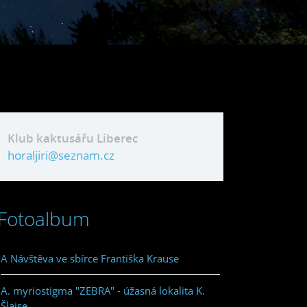
Klub kaktusářu Liberec
horaljiri@seznam.cz
Fotoalbum
A Návštěva ve sbírce Františka Krause
A. myriostigma "ZEBRA" - úžasná lokalita K.
Šlajse