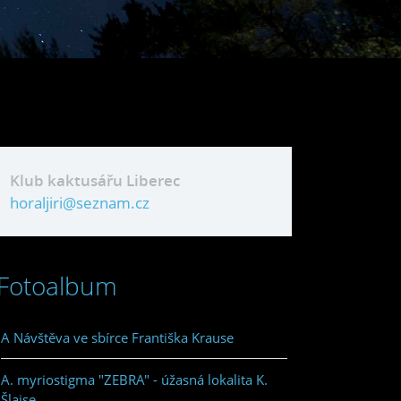
Klub kaktusářu Liberec
horaljiri@seznam.cz
Fotoalbum
A Návštěva ve sbírce Františka Krause
A. myriostigma "ZEBRA" - úžasná lokalita K.
Šlajse