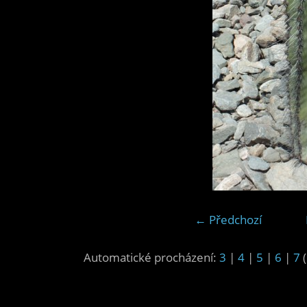
← Předchozí
Automatické procházení:
3
|
4
|
5
|
6
|
7
(