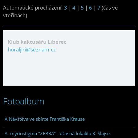
Automatické procházení:
3
|
4
|
5
|
6
|
7
(čas ve
vteřinách)
Klub kaktusářu Liberec
horaljiri@seznam.cz
Fotoalbum
A Návštěva ve sbírce Františka Krause
A. myriostigma "ZEBRA" - úžasná lokalita K. Šlajse