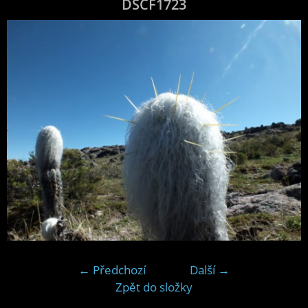
DSCF1723
← Předchozí
Další →
Zpět do složky