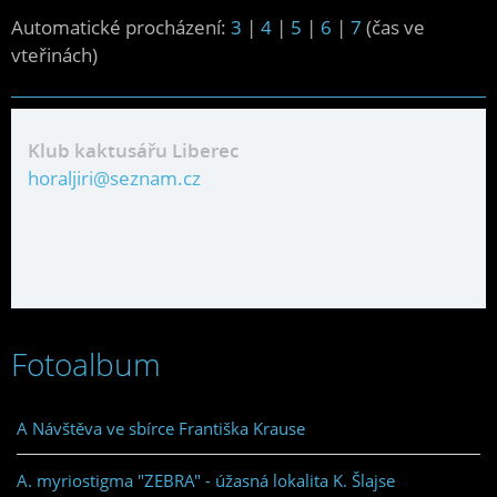
Automatické procházení:
3
|
4
|
5
|
6
|
7
(čas ve
vteřinách)
Klub kaktusářu Liberec
horaljiri@seznam.cz
Fotoalbum
A Návštěva ve sbírce Františka Krause
A. myriostigma "ZEBRA" - úžasná lokalita K. Šlajse