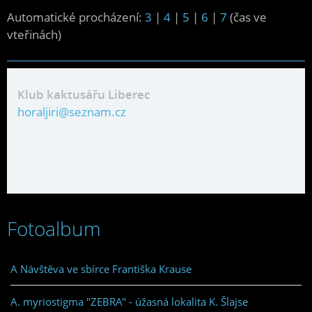
Automatické procházení:
3
|
4
|
5
|
6
|
7
(čas ve
vteřinách)
Klub kaktusářu Liberec
horaljiri@seznam.cz
Fotoalbum
A Návštěva ve sbírce Františka Krause
A. myriostigma "ZEBRA" - úžasná lokalita K. Šlajse