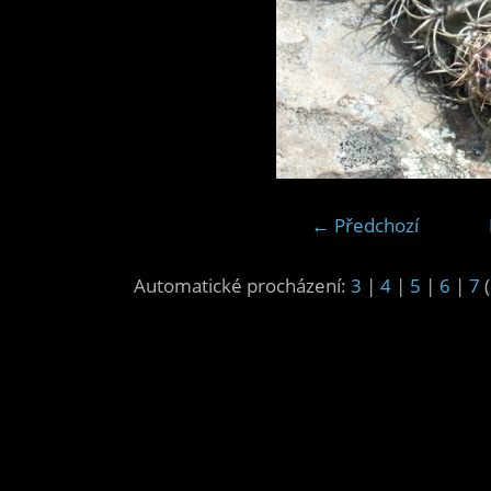
← Předchozí
Automatické procházení:
3
|
4
|
5
|
6
|
7
(