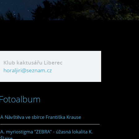
Klub kaktusářu Liberec
horaljiri@seznam.cz
Fotoalbum
A Návštěva ve sbírce Františka Krause
A. myriostigma "ZEBRA" - úžasná lokalita K.
Šlajse