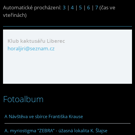
Automatické procházení:
3
|
4
|
5
|
6
|
7
(čas ve
vteřinách)
Klub kaktusářu Liberec
horaljiri@seznam.cz
Fotoalbum
A Návštěva ve sbírce Františka Krause
A. myriostigma "ZEBRA" - úžasná lokalita K. Šlajse