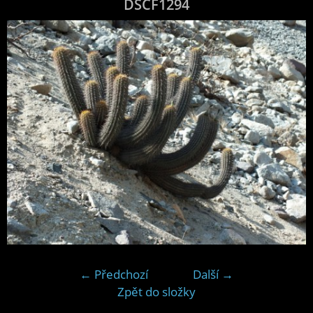
DSCF1294
← Předchozí
Další →
Zpět do složky