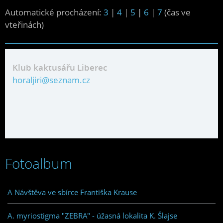
Automatické procházení:
3
|
4
|
5
|
6
|
7
(čas ve
vteřinách)
Klub kaktusářu Liberec
horaljiri@seznam.cz
Fotoalbum
A Návštěva ve sbírce Františka Krause
A. myriostigma "ZEBRA" - úžasná lokalita K. Šlajse