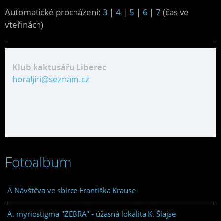
Automatické procházení:
3
|
4
|
5
|
6
|
7
(čas ve
vteřinách)
Klub kaktusářu Liberec
horaljiri@seznam.cz
Fotoalbum
A Návštěva ve sbírce Františka Krause
A. myriostigma "ZEBRA" - úžasná lokalita K. Šlajse