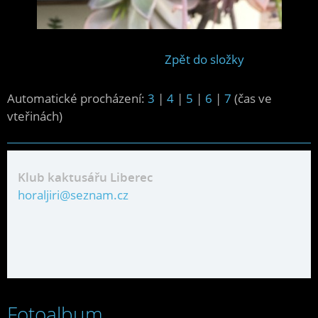
Zpět do složky
Automatické procházení:
3
|
4
|
5
|
6
|
7
(čas ve
vteřinách)
Klub kaktusářu Liberec
horaljiri@seznam.cz
Fotoalbum