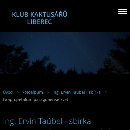
KLUB KAKTUSÁŘŮ
LIBEREC
Úvod
Fotoalbum
Ing. Ervín Taübel - sbírka
Graptopetalum paraguaense květ
Ing. Ervín Taübel - sbírka