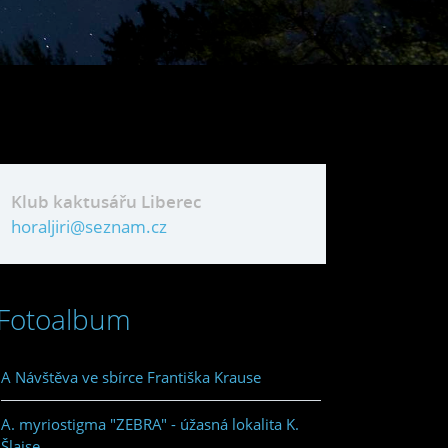
Klub kaktusářu Liberec
horaljiri@seznam.cz
Fotoalbum
A Návštěva ve sbírce Františka Krause
A. myriostigma "ZEBRA" - úžasná lokalita K.
Šlajse