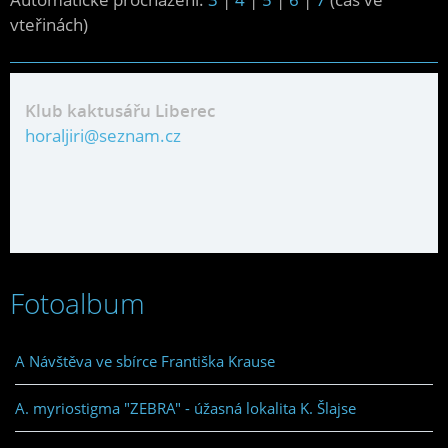
vteřinách)
Klub kaktusářu Liberec
horaljiri@seznam.cz
Fotoalbum
A Návštěva ve sbírce Františka Krause
A. myriostigma "ZEBRA" - úžasná lokalita K. Šlajse