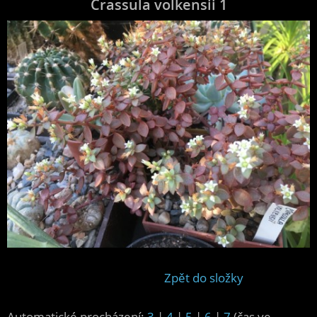
Crassula volkensii 1
Zpět do složky
Automatické procházení:
3
|
4
|
5
|
6
|
7
(čas ve