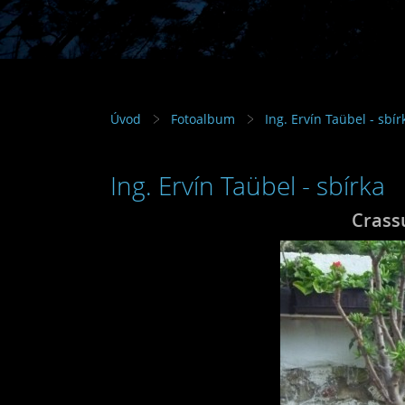
Úvod
Fotoalbum
Ing. Ervín Taübel - sbír
Ing. Ervín Taübel - sbírka
Crass