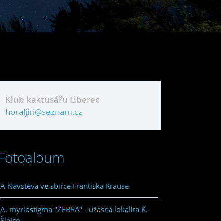
Klub kaktusářu Liberec
horaljiri@seznam.cz
Fotoalbum
A Návštěva ve sbírce Františka Krause
A. myriostigma "ZEBRA" - úžasná lokalita K.
Šlajse