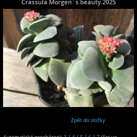
Crassula Morgen´s beauty 2025
Zpět do složky
Automatické procházení:
3
|
4
|
5
|
6
|
7
(čas ve