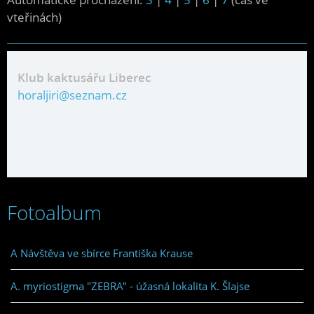
vteřinách)
Klub kaktusářu Liberec
horaljiri@seznam.cz
Fotoalbum
A Návštěva ve sbírce Františka Krause
A. myriostigma "ZEBRA" - úžasná lokalita K. Šlajse