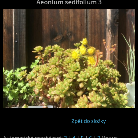
Aeonium sedifolium 3
Zpět do složky
Automatické procházení:
3
|
4
|
5
|
6
|
7
(čas ve