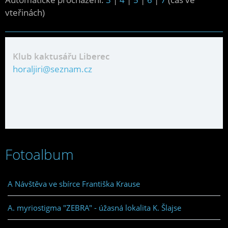
vteřinách)
Klub kaktusářu Liberec
horaljiri@seznam.cz
Fotoalbum
A Návštěva ve sbírce Františka Krause
A. myriostigma "ZEBRA" - úžasná lokalita K. Šlajse