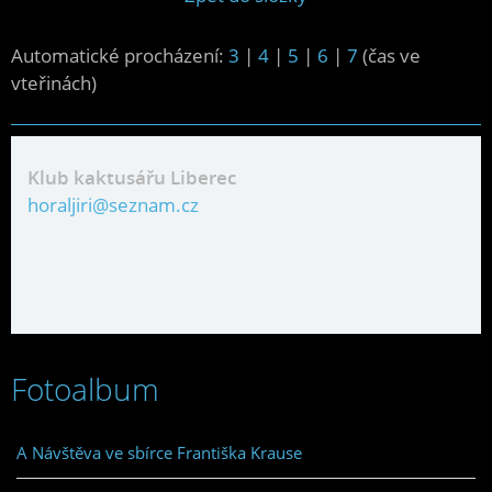
Automatické procházení:
3
|
4
|
5
|
6
|
7
(čas ve
vteřinách)
Klub kaktusářu Liberec
horaljiri@seznam.cz
Fotoalbum
A Návštěva ve sbírce Františka Krause