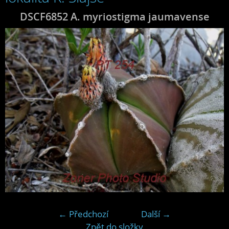
DSCF6852 A. myriostigma jaumavense
← Předchozí
Další →
Zpět do složky