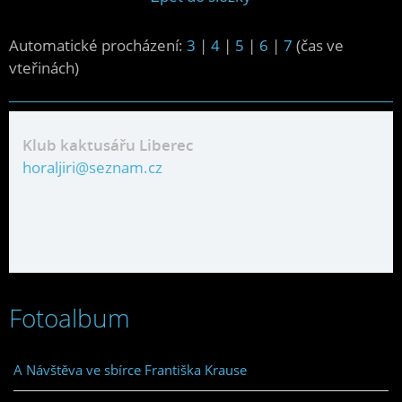
Automatické procházení:
3
|
4
|
5
|
6
|
7
(čas ve
vteřinách)
Klub kaktusářu Liberec
horaljiri@seznam.cz
Fotoalbum
A Návštěva ve sbírce Františka Krause