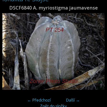
DSCF6840 A. myriostigma jaumavense
← Předchozí
Další →
Zpět do složky