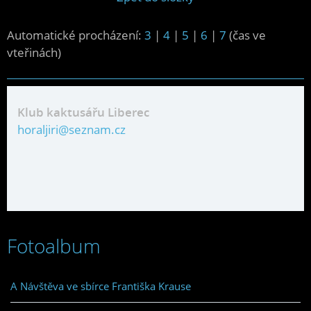
Automatické procházení:
3
|
4
|
5
|
6
|
7
(čas ve
vteřinách)
Klub kaktusářu Liberec
horaljiri@seznam.cz
Fotoalbum
A Návštěva ve sbírce Františka Krause