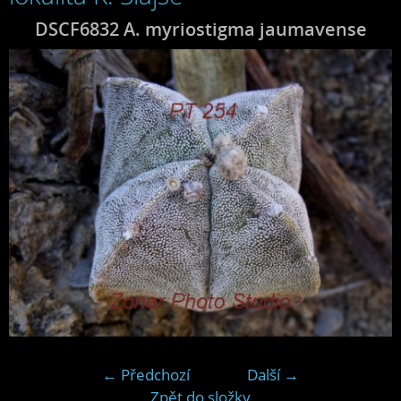
DSCF6832 A. myriostigma jaumavense
← Předchozí
Další →
Zpět do složky