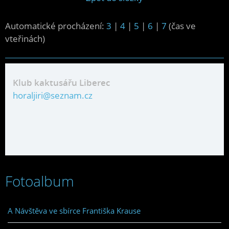
Automatické procházení:
3
|
4
|
5
|
6
|
7
(čas ve
vteřinách)
Klub kaktusářu Liberec
horaljiri@seznam.cz
Fotoalbum
A Návštěva ve sbírce Františka Krause