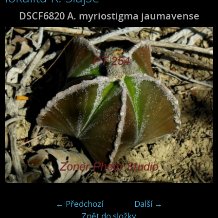
DSCF6820 A. myriostigma jaumavense
← Předchozí
Další →
Zpět do složky