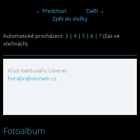
← Předchozí
Další →
Zpět do složky
Automatické procházení:
3
|
4
|
5
|
6
|
7
(čas ve
vteřinách)
Klub kaktusářu Liberec
horaljiri@seznam.cz
Fotoalbum